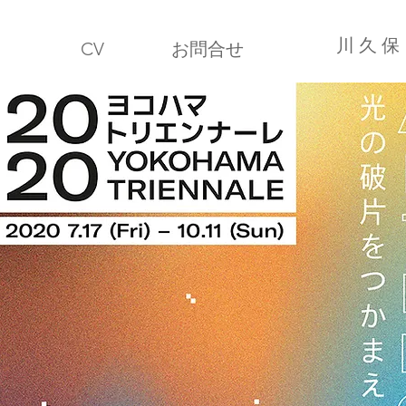
川 久 保 
CV
お問合せ